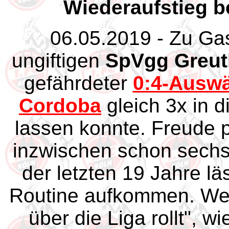
Wiederaufstieg b
06.05.2019 - Zu Gas
ungiftigen
SpVgg Greut
gefährdeter
0:4-Auswä
Cordoba
gleich 3x in d
lassen konnte. Freude 
inzwischen schon sechste
der letzten 19 Jahre l
Routine aufkommen. Wer
über die Liga rollt", w