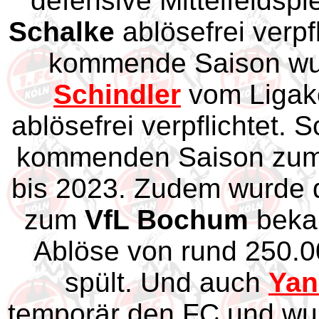
defensive Mittelfeldspi
Schalke
ablösefrei verpfl
kommende Saison w
Schindler
vom Ligak
ablösefrei verpflichtet. 
kommenden Saison zum K
bis 2023. Zudem wurde
zum
VfL Bochum
bekan
Ablöse von rund 250.0
spült. Und auch
Yan
temporär den FC und wu